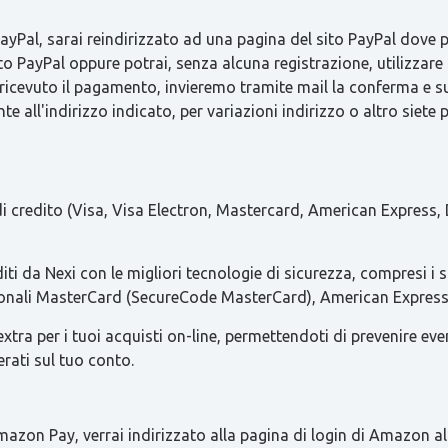
Pal, sarai reindirizzato ad una pagina del sito PayPal dove pot
to PayPal oppure potrai, senza alcuna registrazione, utilizzare 
 ricevuto il pagamento, invieremo tramite mail la conferma 
e all'indirizzo indicato, per variazioni indirizzo o altro siete 
 di credito (Visa, Visa Electron, Mastercard, American Express, 
iti da Nexi con le migliori tecnologie di sicurezza, compresi i 
azionali MasterCard (SecureCode MasterCard), American Express 
ra per i tuoi acquisti on-line, permettendoti di prevenire eventua
erati sul tuo conto.
azon Pay, verrai indirizzato alla pagina di login di Amazon al