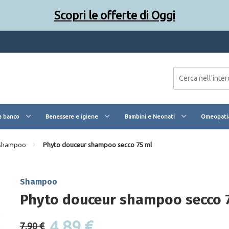
Scopri le offerte di Oggi
a banco
Benessere e igiene
Bambini e Neonati
Omeopatia
Shampoo
Phyto douceur shampoo secco 75 ml
Shampoo
Phyto douceur shampoo secco 
4,89 €
7,90 €