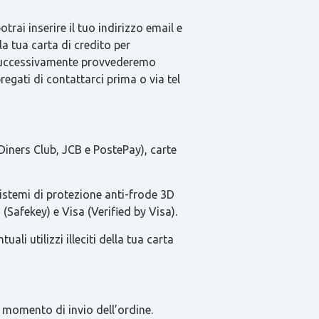
rai inserire il tuo indirizzo email e
la tua carta di credito per
e successivamente provvederemo
pregati di contattarci prima o via tel
Diners Club, JCB e PostePay), carte
sistemi di protezione anti-frode 3D
(Safekey) e Visa (Verified by Visa).
li utilizzi illeciti della tua carta
 momento di invio dell’ordine.