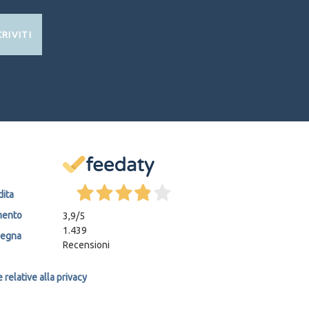
CRIVITI
dita
mento
3,9
/5
1.439
segna
Recensioni
relative alla privacy