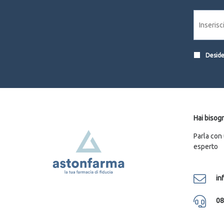
Desider
Hai bisogn
Parla con
esperto
in
08