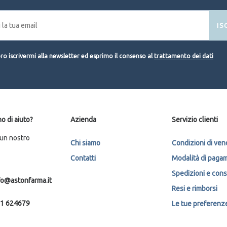
IS
o iscrivermi alla newsletter ed esprimo il consenso al
trattamento dei dati
o di aiuto?
Azienda
Servizio clienti
 un nostro
Chi siamo
Condizioni di ven
Contatti
Modalità di paga
Spedizioni e con
fo@astonfarma.it
Resi e rimborsi
1 624679
Le tue preferenze 