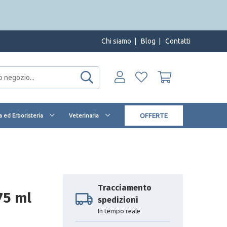
Chi siamo
|
Blog
|
Contatti
OFFERTE
 ed Erboristeria
Veterinaria
Tracciamento
75 ml
spedizioni
In tempo reale