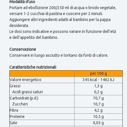
Modalità d'uso
Portare ad ebollizione 200/250 ml di acqua o brodo vegetale,
versare 1-2 cucchiai di pastina e cuocere per 2 minuti.
Aggiungere altri ingredienti adatti al bambino per la pappa
desiderata.
Le dosi sono indicative e possono variare in funzione dell'età
e dell'appetito del bambino.
Conservazione
Conservare in luogo asciutto e lontano da fonti di calore.
Caratteristiche nutrizionali
per 100 g
Valore energetico
345 kcal - 1462 kJ
Grassi
1,3 g
Acidi grassi saturi
0,2 g
Carboidrati (p.d.)
70,7 g
Zuccheri
10,7 g
Fibra
4,2 g
Proteine
10,5 g
Sale
0,03 g