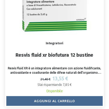
Integratori
Resvis fluid xr biofutura 12 bustine
Resvis Fluid XR è un integratore alimentare con azione fluidificante,
antiossidante e coadiuvante delle difese naturali dell’organismo.
Indicato nei pazienti adulti con affezioni croniche e acute a carico
13,55 €
21,40 €
dell’apparato respiratorio con aumentata secrezione del muco
Stai risparmiando 7,85 €
bronchiale.
Disponibile
AGGIUNGI AL CARRELLO