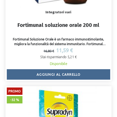
Integratori vari
Fortimunal soluzione orale 200 ml
Fortimunal Soluzione Orale è un farmaco immunostimolante,
migliora la funzionalità del sistema immunitario. Fortimunal
Soluzione Orale è un prodotto innovativo in quanto rafforza
11,59 €
16,80 €
l’organismo grazie al suo contributo antibatterico e antivirale (virus
Stai risparmiando 5,21 €
influenzale) sia in situazioni acute che nella prevenzione.
Disponibile
AGGIUNGI AL CARRELLO
PROMO
-32 %