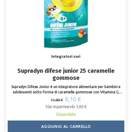
Integratori vari
Supradyn difese junior 25 caramelle
gommose
Supradyn Difese Junior è un integratore alimentare per bambini e
adolescenti sotto forma di caramelle gommose con Vitamina C,
Vitamina D, Zinco e Zucchero. Indicato nei casi di ridotto apporto con
8,10 €
11,90 €
la dieta o di aumentato fabbisogno fisiologico per contribuire alla
Stai risparmiando 3,80 €
normale funzione del sistema immunitario.
Disponibile
AGGIUNGI AL CARRELLO