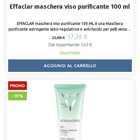
Effaclar maschera viso purificante 100 ml
EFFACLAR maschera viso purificante 100 ML è una Maschera
purificante astringente sebo-regolatrice e anti-lucido per pelli sensibili
e grasse a tendenza acneica. La pelle così è immediatamente più
17,26 €
22,89 €
luminosa e purificata, ed i pori sono ristretti. La pelle è opacizzata e
Stai risparmiando 5,63 €
meno lucida più a lungo.
Disponibile
AGGIUNGI AL CARRELLO
PROMO
-19 %