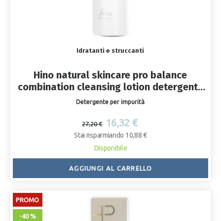
Idratanti e struccanti
Hino natural skincare pro balance
combination cleansing lotion detergente
pelli miste 200 ml
Detergente per impurità
16,32 €
27,20 €
Stai risparmiando 10,88 €
Disponibile
AGGIUNGI AL CARRELLO
PROMO
-40 %