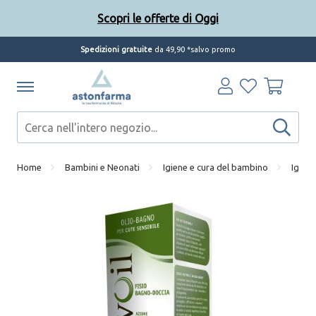
Scopri le offerte di Oggi
Spedizioni gratuite
da 49,90 *salvo promo
Home
Bambini e Neonati
Igiene e cura del bambino
Igien