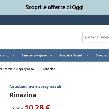
Scopri le offerte di Oggi
a banco
Benessere e igiene
Bambini e Neonati
Omeopatia
ntistaminici e spray nasali
Rinazina
Antistaminici e spray nasali
Rinazina
10,28 €
12,85 €