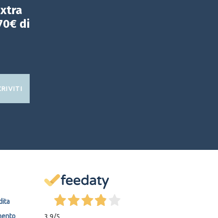
extra
70€ di
CRIVITI
dita
mento
3,9
/5