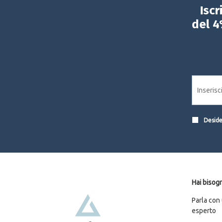
Iscr
del 4
Desider
Hai bisogn
Parla con
esperto