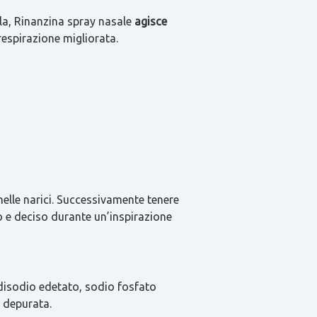
ula, Rinanzina spray nasale
agisce
 respirazione migliorata.
nelle narici. Successivamente tenere
do e deciso durante un’inspirazione
, disodio edetato, sodio fosfato
 depurata.