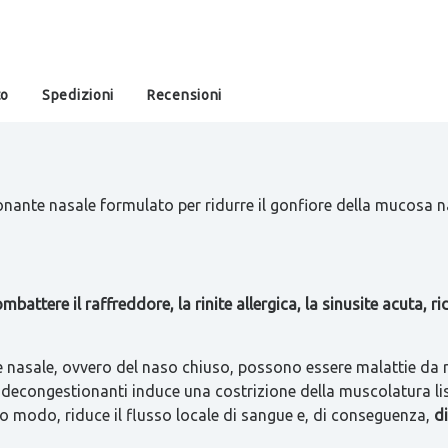
to
Spedizioni
Recensioni
ante nasale formulato per ridurre il gonfiore della mucosa nas
mbattere il raffreddore, la rinite allergica, la sinusite acuta, 
e nasale, ovvero del naso chiuso, possono essere malattie da r
e decongestionanti induce una costrizione della muscolatura lis
to modo, riduce il flusso locale di sangue e, di conseguenza,
d