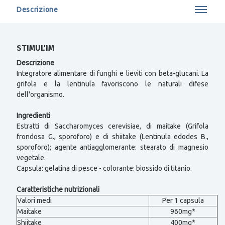
Descrizione
STIMUL'IM
Descrizione
Integratore alimentare di funghi e lieviti con beta-glucani. La
grifola e la lentinula favoriscono le naturali difese
dell'organismo.
Ingredienti
Estratti di Saccharomyces cerevisiae, di maitake (Grifola
frondosa G., sporoforo) e di shiitake (Lentinula edodes B.,
sporoforo); agente antiagglomerante: stearato di magnesio
vegetale.
Capsula: gelatina di pesce - colorante: biossido di titanio.
Caratteristiche nutrizionali
Valori medi
Per 1 capsula
Maitake
960mg*
Shiitake
400mg*