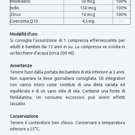
Molibdeno
50 mcg
100%
Iodio
150 mcg
100%
Zinco
10 mcg
100%
Coenzima Q10
4,5 mg
-
Modalità d'uso
Si consiglia l'assunzione di 1 compressa effervescente per
adulti e bambini dai 12 anni in su. La compressa va sciolta in
un bicchiere d'acqua (circa 200 ml).
Avvertenze
Tenere fuori dalla portata dei bambini di età inferiore ai 3 anni.
Non superare la dose giornaliera consigliata. Gli integratori
non vanno intesi come sostituti di una dieta variata ed
equilibrata e di un sano stile di vita. Contiene una fonte di
fenilalanina. Un consumo eccessivo può avere effetti
lassativi.
Conservazione
Tenere il contenitore ben chiuso. Conservare a temperatura
inferiore a 25°C.