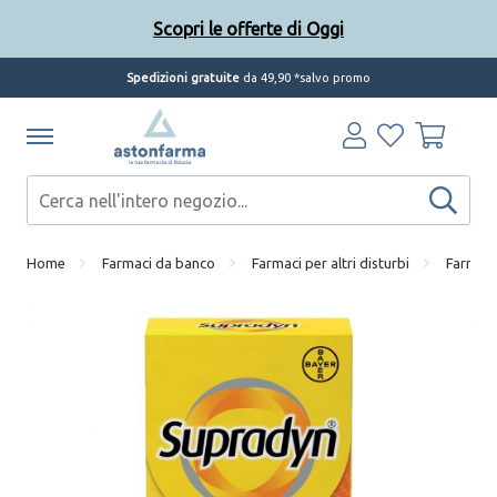
Scopri le offerte di Oggi
Spedizioni gratuite
da 49,90 *salvo promo
Home
Farmaci da banco
Farmaci per altri disturbi
Farmaci 