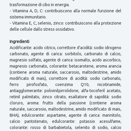
trasformazione di cibo in energia.
- Vitamina A, D, C: contribuiscono alla normale funzione del
sistema immunitario.
- Vitamina E, C, selenio, zinco: contribuiscono alla protezione
delle cellule dallo stress ossidativo.
Ingredienti
Acidificante: acido citrico, correttore d'acidità: sodio idrogeno
carbonato, agente di carica: sorbitolo, carbonato di calcio,
magnesio solfato, agente di carica: isomalto, acido ascorbico,
magnesio carbonato, colorante: betacarotene, aroma arancia
(contiene aroma naturale, saccarosio, maltodestrine, amido
modificato di mais), correttore di acidità: sodio carbonato,
ferro pirofosfato, coenzima Q10, nicotinamide,
antiagglomerante: polivinilpirrolidone, alfa-tocoferil acetato,
retinil palmitato, zinco citrato, esaltatore di sapidità: sodio
cloruro, aroma: frutto della passione (contiene aroma
naturale, saccarosio, maltodestrine, amido modificato di mais,
BHA), edulcorante: aspartame, agente di carica: mannitolo,
calcio pantotenato, edulcorante: potassio acesulfame,
colorante: rosso di barbabietola, selenito di sodio, calcio