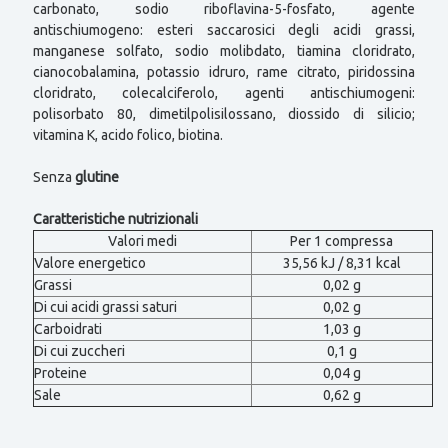
carbonato, sodio riboflavina-5-fosfato, agente
antischiumogeno: esteri saccarosici degli acidi grassi,
manganese solfato, sodio molibdato, tiamina cloridrato,
cianocobalamina, potassio idruro, rame citrato, piridossina
cloridrato, colecalciferolo, agenti antischiumogeni:
polisorbato 80, dimetilpolisilossano, diossido di silicio;
vitamina K, acido folico, biotina.
Senza
glutine
Caratteristiche nutrizionali
Valori medi
Per 1 compressa
Valore energetico
35,56 kJ / 8,31 kcal
Grassi
0,02 g
Di cui acidi grassi saturi
0,02 g
Carboidrati
1,03 g
Di cui zuccheri
0,1 g
Proteine
0,04 g
Sale
0,62 g