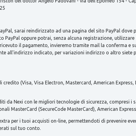
ston del dottor Angelo Padovani - via dell'Epomeo 154 - C
825
Pal, sarai reindirizzato ad una pagina del sito PayPal dove pot
to PayPal oppure potrai, senza alcuna registrazione, utilizzare 
 ricevuto il pagamento, invieremo tramite mail la conferma 
e all'indirizzo indicato, per variazioni indirizzo o altro siete 
 di credito (Visa, Visa Electron, Mastercard, American Express, 
iti da Nexi con le migliori tecnologie di sicurezza, compresi i 
azionali MasterCard (SecureCode MasterCard), American Express 
ra per i tuoi acquisti on-line, permettendoti di prevenire eventua
erati sul tuo conto.