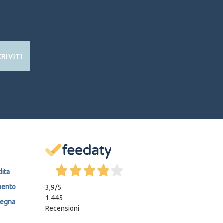
CRIVITI
dita
mento
3,9
/5
1.445
segna
Recensioni