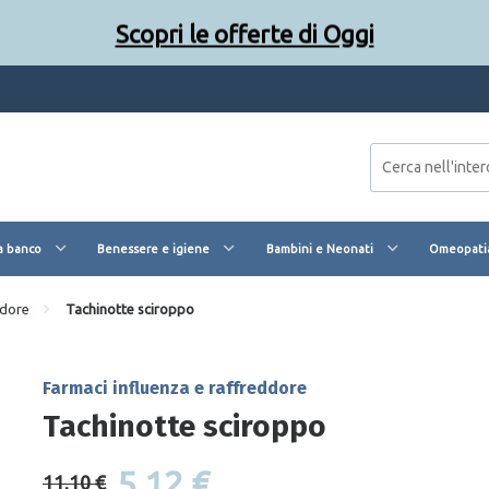
Scopri le offerte di Oggi
a banco
Benessere e igiene
Bambini e Neonati
Omeopatia
ddore
Tachinotte sciroppo
Farmaci influenza e raffreddore
Tachinotte sciroppo
5,12 €
11,10 €