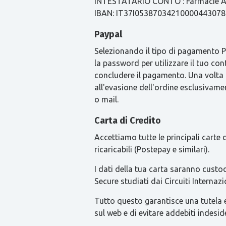
INTESTATARIO CONTO : Farmacie Ari
IBAN: IT37I0538703421000044307
Paypal
Selezionando il tipo di pagamento Pay
la password per utilizzare il tuo con
concludere il pagamento. Una volta
all'evasione dell'ordine esclusivament
o mail.
Carta di Credito
Accettiamo tutte le principali carte
ricaricabili (Postepay e similari).
I dati della tua carta saranno custod
Secure studiati dai Circuiti Intern
Tutto questo garantisce una tutela ext
sul web e di evitare addebiti indesid