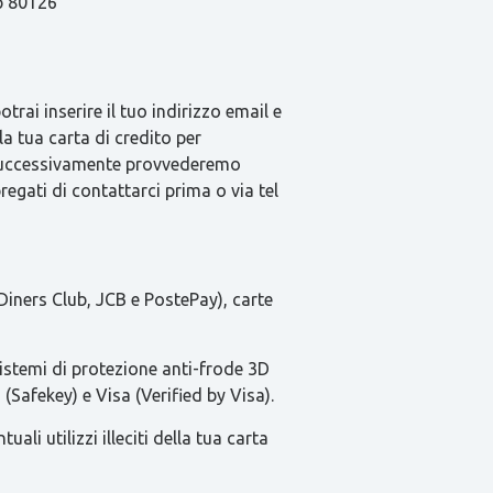
ap 80126
rai inserire il tuo indirizzo email e
la tua carta di credito per
e successivamente provvederemo
pregati di contattarci prima o via tel
Diners Club, JCB e PostePay), carte
sistemi di protezione anti-frode 3D
(Safekey) e Visa (Verified by Visa).
li utilizzi illeciti della tua carta