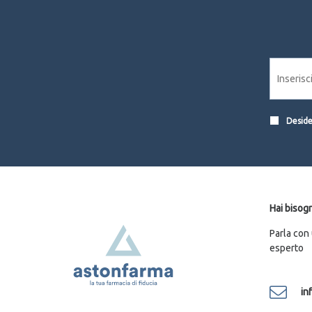
Desider
Hai bisogn
Parla con
esperto
in