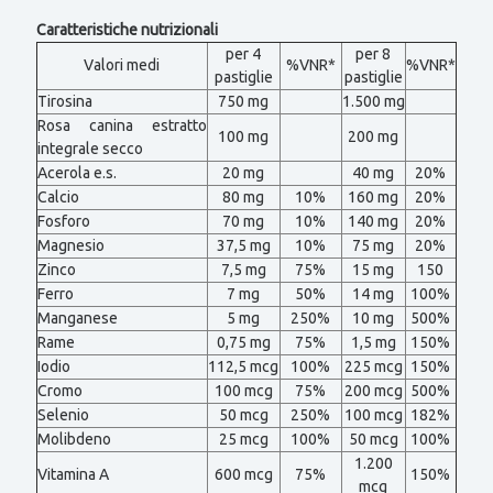
Caratteristiche nutrizionali
per 4
per 8
Valori medi
%VNR*
%VNR*
pastiglie
pastiglie
Tirosina
750 mg
1.500 mg
Rosa canina estratto
100 mg
200 mg
integrale secco
Acerola e.s.
20 mg
40 mg
20%
Calcio
80 mg
10%
160 mg
20%
Fosforo
70 mg
10%
140 mg
20%
Magnesio
37,5 mg
10%
75 mg
20%
Zinco
7,5 mg
75%
15 mg
150
Ferro
7 mg
50%
14 mg
100%
Manganese
5 mg
250%
10 mg
500%
Rame
0,75 mg
75%
1,5 mg
150%
Iodio
112,5 mcg
100%
225 mcg
150%
Cromo
100 mcg
75%
200 mcg
500%
Selenio
50 mcg
250%
100 mcg
182%
Molibdeno
25 mcg
100%
50 mcg
100%
1.200
Vitamina A
600 mcg
75%
150%
mcg