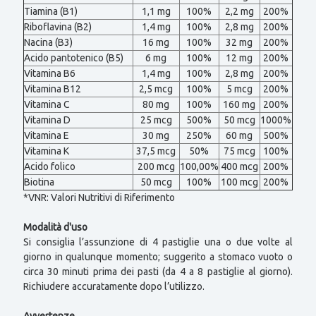
Tiamina (B1)
1,1 mg
100%
2,2 mg
200%
Riboflavina (B2)
1,4 mg
100%
2,8 mg
200%
Nacina (B3)
16 mg
100%
32 mg
200%
Acido pantotenico (B5)
6 mg
100%
12 mg
200%
Vitamina B6
1,4 mg
100%
2,8 mg
200%
Vitamina B12
2,5 mcg
100%
5 mcg
200%
Vitamina C
80 mg
100%
160 mg
200%
Vitamina D
25 mcg
500%
50 mcg
1000%
Vitamina E
30 mg
250%
60 mg
500%
Vitamina K
37,5 mcg
50%
75 mcg
100%
Acido folico
200 mcg
100,00%
400 mcg
200%
Biotina
50 mcg
100%
100 mcg
200%
*VNR: Valori Nutritivi di Riferimento
Modalità d'uso
Si consiglia l’assunzione di 4 pastiglie una o due volte al
giorno in qualunque momento; suggerito a stomaco vuoto o
circa 30 minuti prima dei pasti (da 4 a 8 pastiglie al giorno).
Richiudere accuratamente dopo l’utilizzo.
Avvertenze