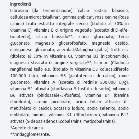
Ingredienti
L-tirosina (da fermentazione), calcio fosfato bibasico,
cellulosa microcristallina*, gomma arabica*, rosa canina (Rosa
canina) frutti estratto integrale secco (titolato al 70% in
vitamina C), vitamina E di origine vegetale (acetato di D-alfa-
tocoferile), silicio biossido**, zinco gluconato, ferro
gluconato, magnesio glicerofosfato, magnesio ossido,
manganese gluconato, acerola (Malpighia glabra) frutti e.s.
(titolato al 50% in vitamina C), vitamina B3 (nicotinamide),
magnesio stearato di origine vegetale**, lichene (Cladonia
rangiferina) tallo e.s. (titolato in vitamina D3 colecalciferolo
100.000 UI/g), vitamina B5 (pantotenato di calcio), rame
gluconato, vitamina A (acetato di retinile 500.000 UI/g),
vitamina B2 attivata (riboflavina 5-fosfato di sodio), vitamina
B6 attivata (piridossale-5-fosfato), vitamina B1 (tiamina
cloridrato), cromo picolinato, acido folico attivato (L-
metilfolato di calcio), potassio ioduro, sodio selenito, sodio
molibdato, biotina, vitamina K1 (fillochinone), vitamina B12
attivata (5-deossiadenosilcobalamina, meticobalamina).
*Agente di carica
**Antiagglomerante.