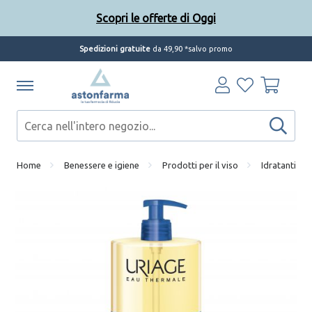
Scopri le offerte di Oggi
Spedizioni gratuite
da 49,90 *salvo promo
Home
Benessere e igiene
Prodotti per il viso
Idratanti e s