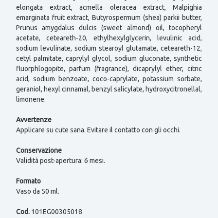
elongata extract, acmella oleracea extract, Malpighia
emarginata fruit extract, Butyrospermum (shea) parkii butter,
Prunus amygdalus dulcis (sweet almond) oil, tocopheryl
acetate, ceteareth-20, ethylhexylglycerin, levulinic acid,
sodium levulinate, sodium stearoyl glutamate, ceteareth-12,
cetyl palmitate, caprylyl glycol, sodium gluconate, synthetic
fluorphlogopite, parfum (fragrance), dicaprylyl ether, citric
acid, sodium benzoate, coco-caprylate, potassium sorbate,
geraniol, hexyl cinnamal, benzyl salicylate, hydroxycitronellal,
limonene.
Avvertenze
Applicare su cute sana. Evitare il contatto con gli occhi.
Conservazione
Validità post-apertura: 6 mesi.
Formato
Vaso da 50 ml.
Cod.
101EG00305018