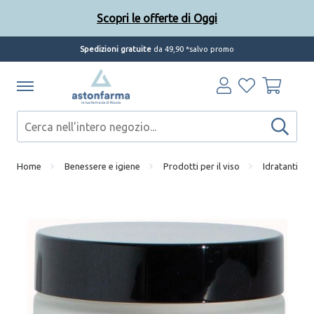
Scopri le offerte di Oggi
Spedizioni gratuite
da 49,90 *salvo promo
Home
Benessere e igiene
Prodotti per il viso
Idratanti e s