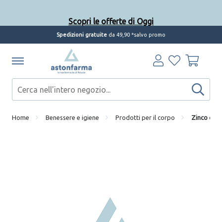
Scopri le offerte di Oggi
Spedizioni gratuite
da 49,90 *salvo promo
Home
Benessere e igiene
Prodotti per il corpo
Zinco oss