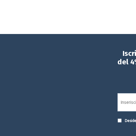
Iscr
del 4
Desider