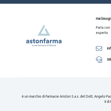
Hai bisogn
Parla con
esperto
in
08
è un marchio di Farmacie Ariston S.a.s. del Dott. Angelo Pad
II d