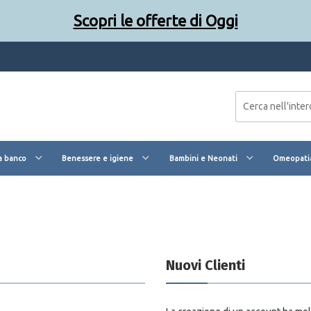
Scopri le offerte di Oggi
a banco
Benessere e igiene
Bambini e Neonati
Omeopatia
Nuovi Clienti