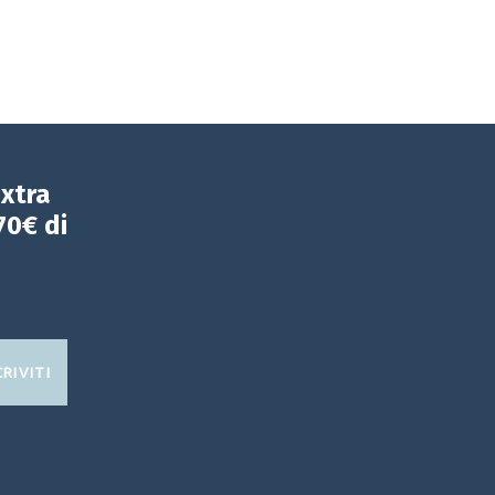
extra
70€ di
CRIVITI