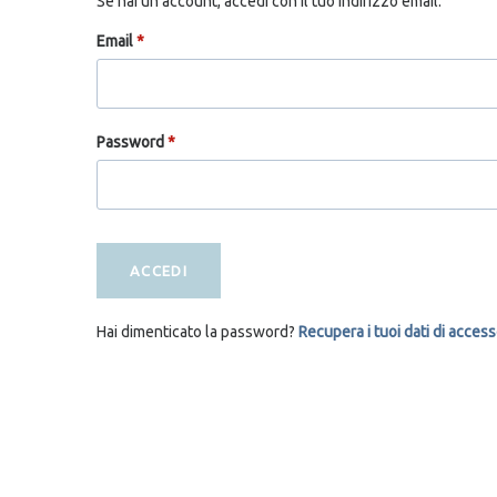
Se hai un account, accedi con il tuo indirizzo email.
Email
*
Password
*
ACCEDI
Hai dimenticato la password?
Recupera i tuoi dati di acces