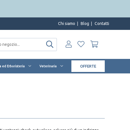
Chi siamo
|
Blog
|
Contatti
OFFERTE
 ed Erboristeria
Veterinaria