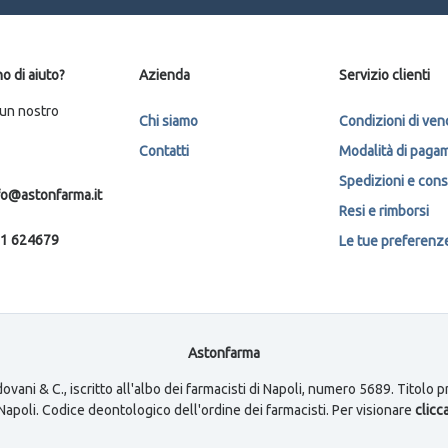
o di aiuto?
Azienda
Servizio clienti
 un nostro
Chi siamo
Condizioni di ven
Contatti
Modalità di paga
Spedizioni e con
fo@astonfarma.it
Resi e rimborsi
1 624679
Le tue preferenze 
Astonfarma
ovani & C., iscritto all'albo dei farmacisti di Napoli, numero 5689. Titolo
i Napoli. Codice deontologico dell'ordine dei farmacisti. Per visionare
clicca