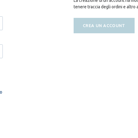
La creazione di un account ha molt
tenere traccia degli ordini e altro 
CREA UN ACCOUNT
so