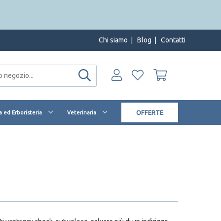
Chi siamo
|
Blog
|
Contatti
OFFERTE
 ed Erboristeria
Veterinaria