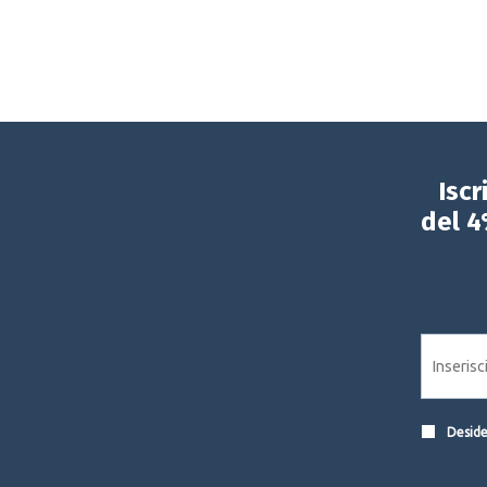
Iscr
del 4
Desider