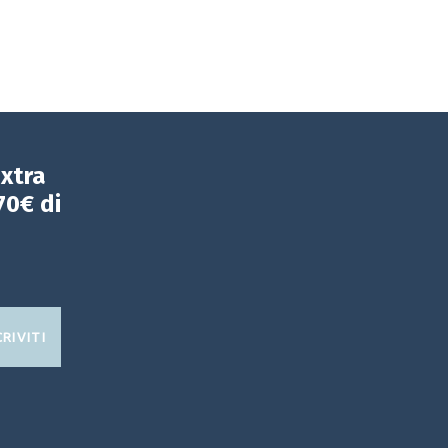
extra
70€ di
CRIVITI