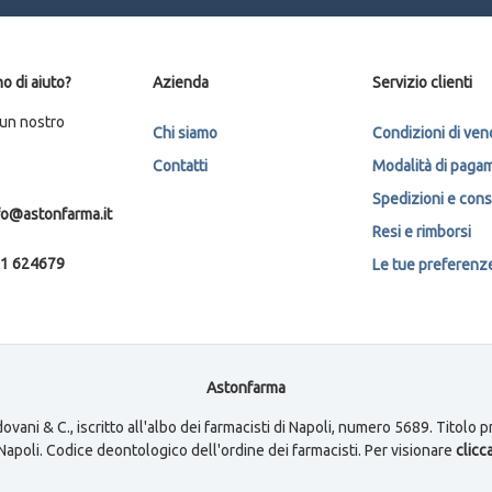
o di aiuto?
Azienda
Servizio clienti
 un nostro
Chi siamo
Condizioni di ven
Contatti
Modalità di paga
Spedizioni e con
fo@astonfarma.it
Resi e rimborsi
1 624679
Le tue preferenze 
Astonfarma
ovani & C., iscritto all'albo dei farmacisti di Napoli, numero 5689. Titolo
i Napoli. Codice deontologico dell'ordine dei farmacisti. Per visionare
clicca