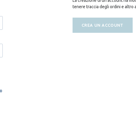
La creazione di un account ha molt
tenere traccia degli ordini e altro 
CREA UN ACCOUNT
so