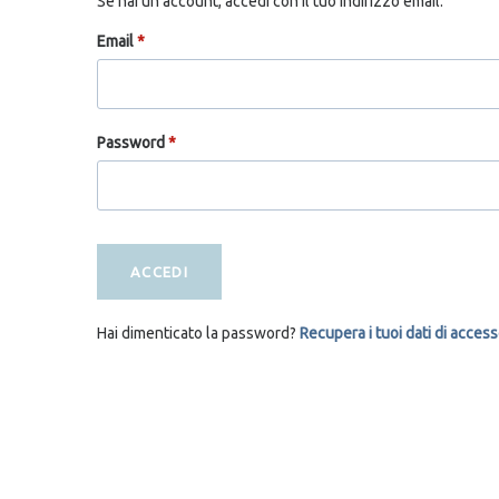
Se hai un account, accedi con il tuo indirizzo email.
Email
*
Password
*
ACCEDI
Hai dimenticato la password?
Recupera i tuoi dati di acces