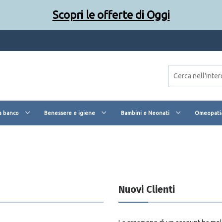
Scopri le offerte di Oggi
a banco
Benessere e igiene
Bambini e Neonati
Omeopatia
Nuovi Clienti