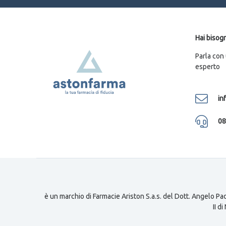
Hai bisogn
Parla con
esperto
in
08
è un marchio di Farmacie Ariston S.a.s. del Dott. Angelo Pad
II d