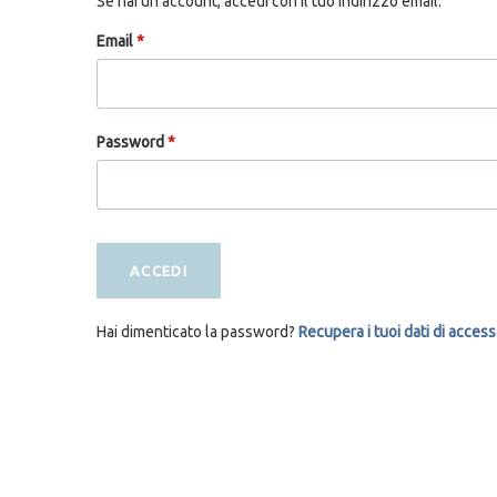
Se hai un account, accedi con il tuo indirizzo email.
Email
*
Password
*
ACCEDI
Hai dimenticato la password?
Recupera i tuoi dati di acces