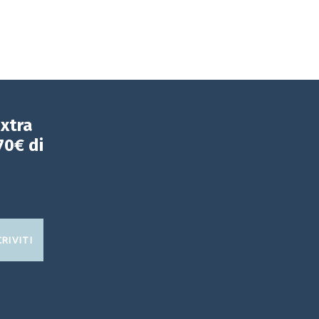
extra
70€ di
CRIVITI