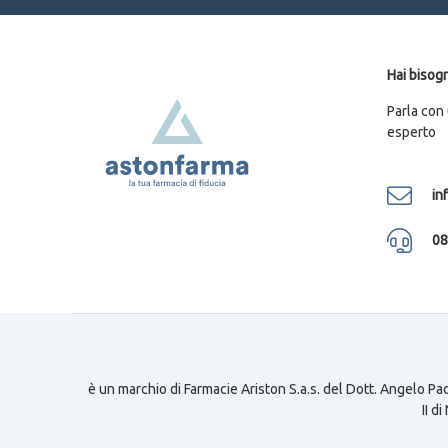
Hai bisogn
Parla con
esperto
in
08
è un marchio di Farmacie Ariston S.a.s. del Dott. Angelo Pad
II d