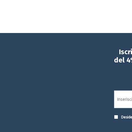
Iscr
del 4
Desider