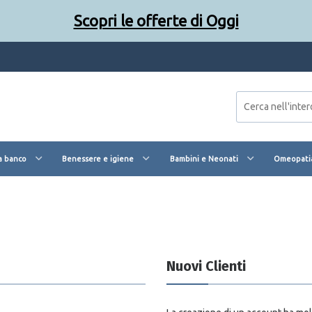
Scopri le offerte di Oggi
Scopri le offerte di Oggi
a banco
Benessere e igiene
Bambini e Neonati
Omeopatia
Nuovi Clienti