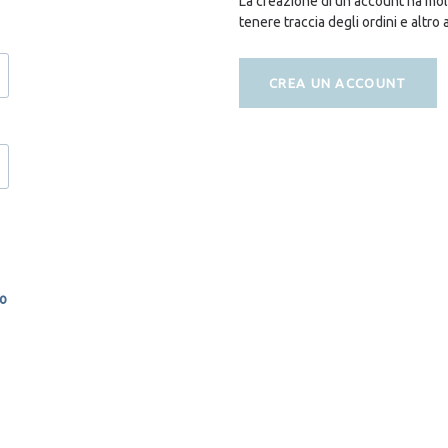
La creazione di un account ha molt
tenere traccia degli ordini e altro 
CREA UN ACCOUNT
so