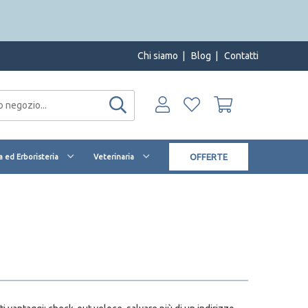
Chi siamo
|
Blog
|
Contatti
OFFERTE
 ed Erboristeria
Veterinaria