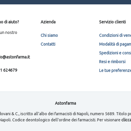
o di aiuto?
Azienda
Servizio clienti
 un nostro
Chi siamo
Condizioni di ven
Contatti
Modalità di paga
Spedizioni e con
fo@astonfarma.it
Resi e rimborsi
1 624679
Le tue preferenze 
Astonfarma
ovani & C., iscritto all'albo dei farmacisti di Napoli, numero 5689. Titolo
i Napoli. Codice deontologico dell'ordine dei farmacisti. Per visionare
clicca