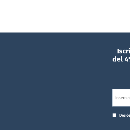
Iscr
del 4
Desider