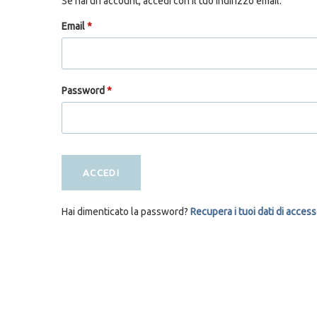
Se hai un account, accedi con il tuo indirizzo email.
Email
*
Password
*
ACCEDI
Hai dimenticato la password?
Recupera i tuoi dati di acces