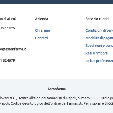
o di aiuto?
Azienda
Servizio clienti
 un nostro
Chi siamo
Condizioni di ven
Contatti
Modalità di paga
Spedizioni e con
fo@astonfarma.it
Resi e rimborsi
1 624679
Le tue preferenze 
Astonfarma
ovani & C., iscritto all'albo dei farmacisti di Napoli, numero 5689. Titolo
i Napoli. Codice deontologico dell'ordine dei farmacisti. Per visionare
clicca