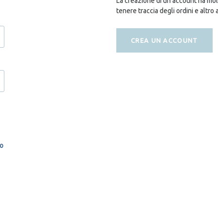
La creazione di un account ha molt
tenere traccia degli ordini e altro 
CREA UN ACCOUNT
so