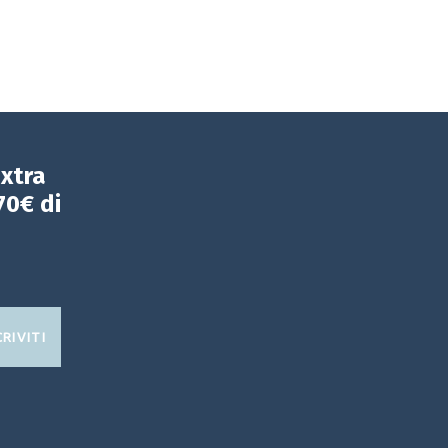
extra
70€ di
CRIVITI