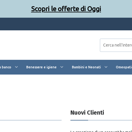
Scopri le offerte di Oggi
a banco
Benessere e igiene
Bambini e Neonati
Omeopatia
Nuovi Clienti