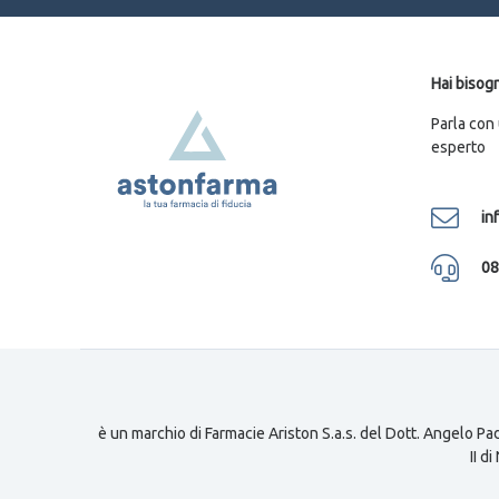
Hai bisogn
Parla con
esperto
in
08
è un marchio di Farmacie Ariston S.a.s. del Dott. Angelo Pad
II d