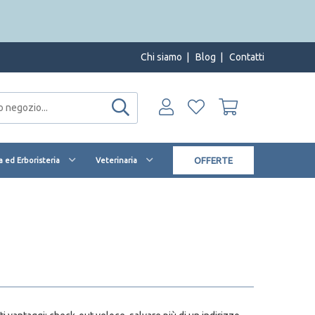
Chi siamo
|
Blog
|
Contatti
OFFERTE
 ed Erboristeria
Veterinaria