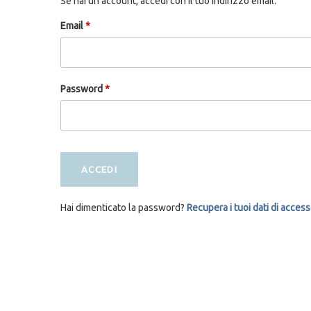
Se hai un account, accedi con il tuo indirizzo email.
Email
*
Password
*
ACCEDI
Hai dimenticato la password?
Recupera i tuoi dati di acces