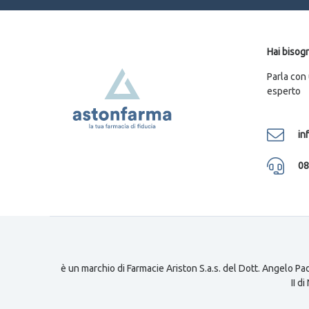
Hai bisogn
Parla con
esperto
in
08
è un marchio di Farmacie Ariston S.a.s. del Dott. Angelo Pad
II d