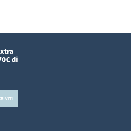
extra
70€ di
CRIVITI