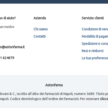
o di aiuto?
Azienda
Servizio clienti
 un nostro
Chi siamo
Condizioni di ven
Contatti
Modalità di paga
Spedizioni e con
fo@astonfarma.it
Resi e rimborsi
1 624679
Le tue preferenze 
Astonfarma
ovani & C., iscritto all'albo dei farmacisti di Napoli, numero 5689. Titolo
i Napoli. Codice deontologico dell'ordine dei farmacisti. Per visionare
clicca