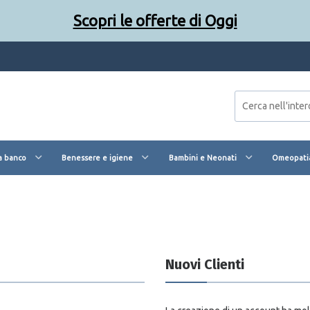
Scopri le offerte di Oggi
a banco
Benessere e igiene
Bambini e Neonati
Omeopatia
Nuovi Clienti