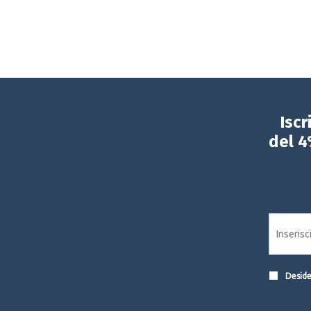
Iscr
del 4
Desider