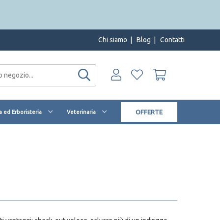
Chi siamo
|
Blog
|
Contatti
OFFERTE
 ed Erboristeria
Veterinaria