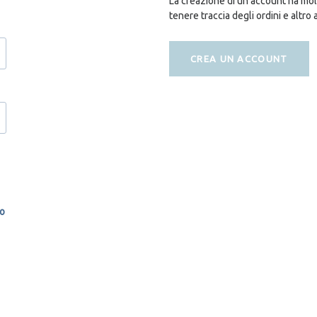
La creazione di un account ha molt
tenere traccia degli ordini e altro 
CREA UN ACCOUNT
so