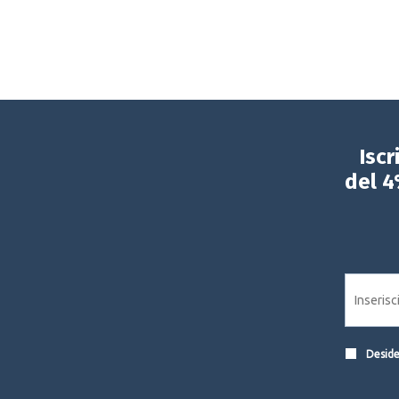
Iscr
del 4
Desider