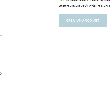
La creazione di un account ha molt
tenere traccia degli ordini e altro 
CREA UN ACCOUNT
so