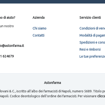
o di aiuto?
Azienda
Servizio clienti
 un nostro
Chi siamo
Condizioni di ven
Contatti
Modalità di paga
Spedizioni e con
fo@astonfarma.it
Resi e rimborsi
1 624679
Le tue preferenze 
Astonfarma
ovani & C., iscritto all'albo dei farmacisti di Napoli, numero 5689. Titolo
i Napoli. Codice deontologico dell'ordine dei farmacisti. Per visionare
clicca