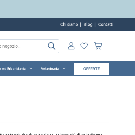
Chi siamo
|
Blog
|
Contatti
OFFERTE
 ed Erboristeria
Veterinaria