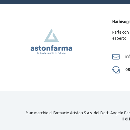
Hai bisogn
Parla con
esperto
in
08
è un marchio di Farmacie Ariston S.a.s. del Dott. Angelo Pad
II d