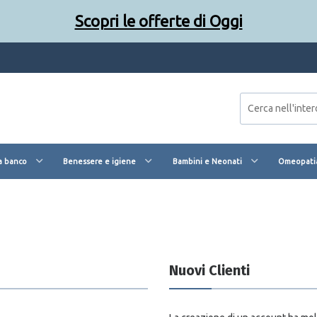
Scopri le offerte di Oggi
Scopri le offerte di Oggi
a banco
Benessere e igiene
Bambini e Neonati
Omeopatia
Nuovi Clienti