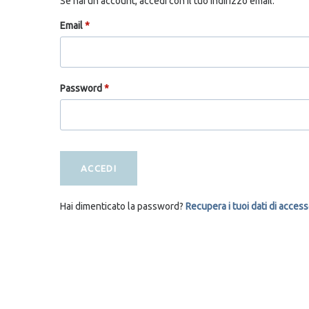
Se hai un account, accedi con il tuo indirizzo email.
Email
*
Password
*
ACCEDI
Hai dimenticato la password?
Recupera i tuoi dati di acces