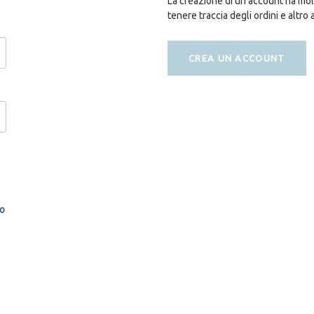
La creazione di un account ha molt
tenere traccia degli ordini e altro 
CREA UN ACCOUNT
so