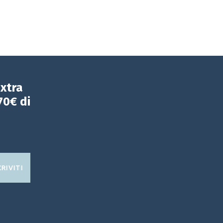
extra
70€ di
CRIVITI