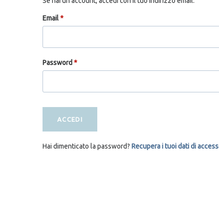
Se hai un account, accedi con il tuo indirizzo email.
Email
*
Password
*
ACCEDI
Hai dimenticato la password?
Recupera i tuoi dati di acces