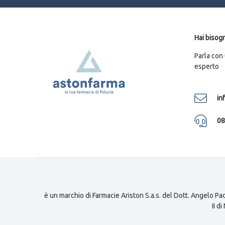
Hai bisogn
Parla con
esperto
in
08
è un marchio di Farmacie Ariston S.a.s. del Dott. Angelo Pad
II d