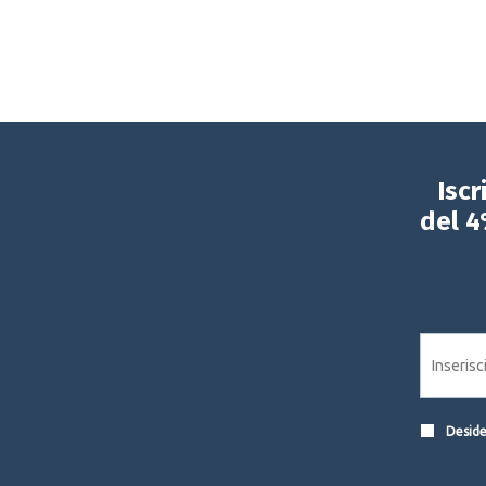
Iscr
del 4
Desider