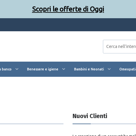
Scopri le offerte di Oggi
a banco
Benessere e igiene
Bambini e Neonati
Omeopatia
Nuovi Clienti