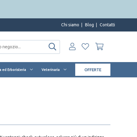
Chi siamo
|
Blog
|
Contatti
OFFERTE
 ed Erboristeria
Veterinaria