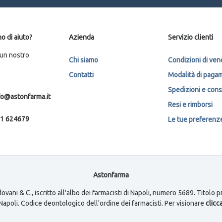
o di aiuto?
Azienda
Servizio clienti
 un nostro
Chi siamo
Condizioni di ven
Contatti
Modalità di paga
Spedizioni e con
fo@astonfarma.it
Resi e rimborsi
1 624679
Le tue preferenze 
Astonfarma
ovani & C., iscritto all'albo dei farmacisti di Napoli, numero 5689. Titolo
i Napoli. Codice deontologico dell'ordine dei farmacisti. Per visionare
clicca