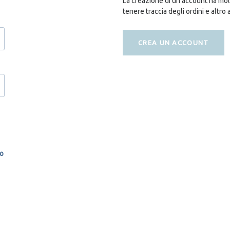
La creazione di un account ha molt
tenere traccia degli ordini e altro 
CREA UN ACCOUNT
so