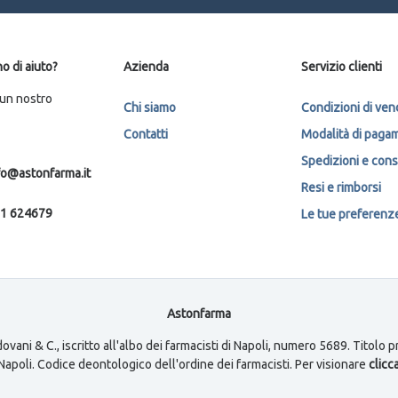
o di aiuto?
Azienda
Servizio clienti
 un nostro
Chi siamo
Condizioni di ven
Contatti
Modalità di paga
Spedizioni e con
fo@astonfarma.it
Resi e rimborsi
1 624679
Le tue preferenze 
Astonfarma
ovani & C., iscritto all'albo dei farmacisti di Napoli, numero 5689. Titolo
i Napoli. Codice deontologico dell'ordine dei farmacisti. Per visionare
clicca