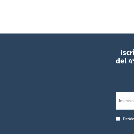
Iscr
del 4
Desider