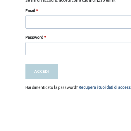
Se hai un account, accedi con il tuo indirizzo email.
Email
*
Password
*
ACCEDI
Hai dimenticato la password?
Recupera i tuoi dati di acces