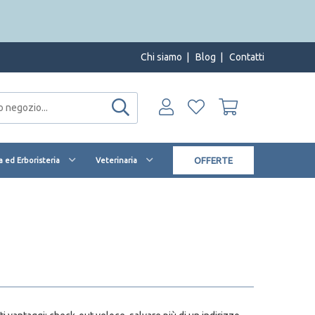
Chi siamo
|
Blog
|
Contatti
OFFERTE
 ed Erboristeria
Veterinaria