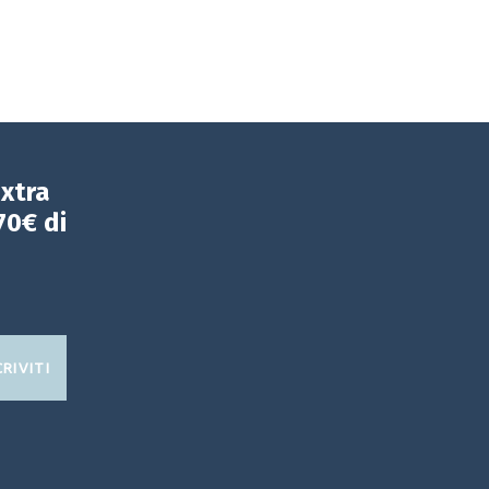
extra
70€ di
CRIVITI