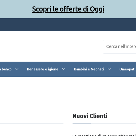
Scopri le offerte di Oggi
a banco
Benessere e igiene
Bambini e Neonati
Omeopatia
Nuovi Clienti