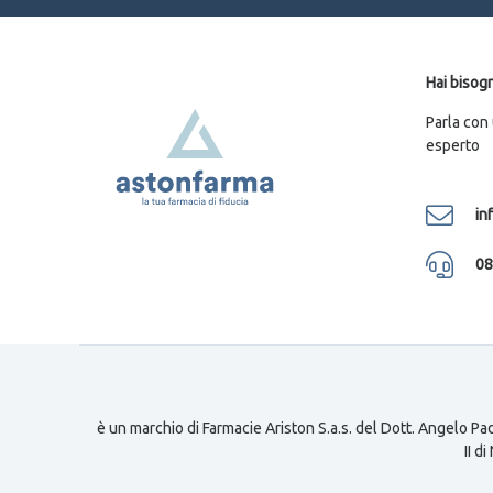
Hai bisogn
Parla con
esperto
in
08
è un marchio di Farmacie Ariston S.a.s. del Dott. Angelo Pad
II d