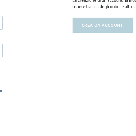
La creazione di un account ha molt
tenere traccia degli ordini e altro 
CREA UN ACCOUNT
so