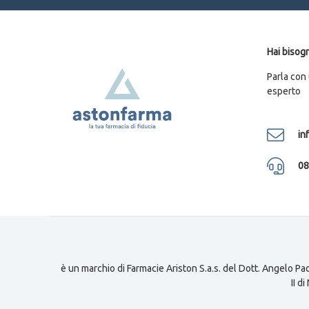
Hai bisogn
Parla con
esperto
in
08
è un marchio di Farmacie Ariston S.a.s. del Dott. Angelo Pad
II d