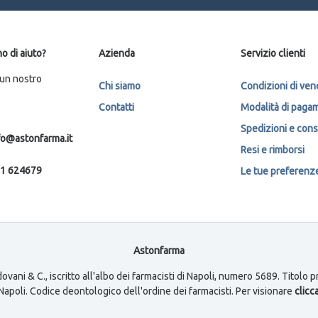
o di aiuto?
Azienda
Servizio clienti
 un nostro
Chi siamo
Condizioni di ven
Contatti
Modalità di paga
Spedizioni e con
fo@astonfarma.it
Resi e rimborsi
1 624679
Le tue preferenze 
Astonfarma
ovani & C., iscritto all'albo dei farmacisti di Napoli, numero 5689. Titolo
i Napoli. Codice deontologico dell'ordine dei farmacisti. Per visionare
clicca