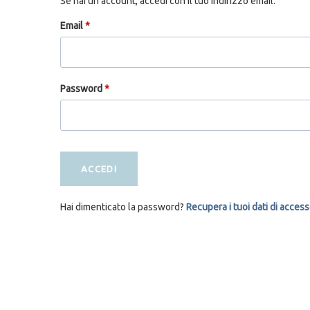
Se hai un account, accedi con il tuo indirizzo email.
Email
*
Password
*
ACCEDI
Hai dimenticato la password?
Recupera i tuoi dati di acces