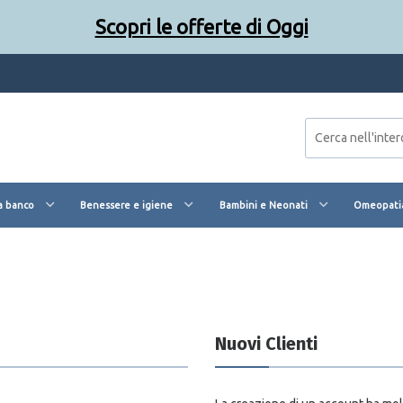
Scopri le offerte di Oggi
a banco
Benessere e igiene
Bambini e Neonati
Omeopatia
Nuovi Clienti