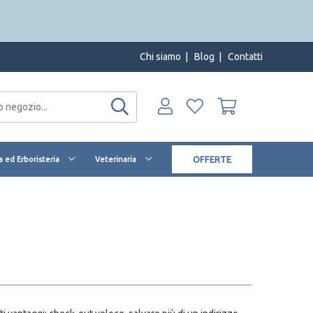
Chi siamo
|
Blog
|
Contatti
OFFERTE
 ed Erboristeria
Veterinaria