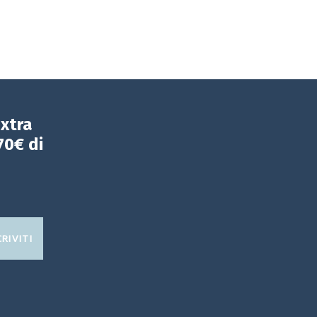
extra
70€ di
CRIVITI