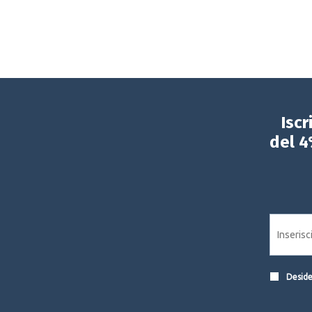
Iscr
del 4
Desider