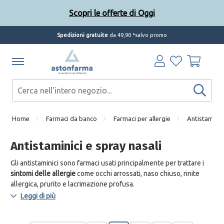
Scopri le offerte di Oggi
Spedizioni gratuite
da 49,90 *salvo promo
Home
Farmaci da banco
Farmaci per allergie
Antistaminici
Antistaminici e spray nasali
Gli antistaminici sono farmaci usati principalmente per trattare i
sintomi delle allergie
come occhi arrossati, naso chiuso, rinite
allergica, prurito e lacrimazione profusa.
Leggi di più
Il principio alla base dei farmaci antistaminici è il blocco
dell’istamina, sostanza rilasciata dal sistema immunitario quando
entra in contatto con gli allergeni che, agendo come mediatore