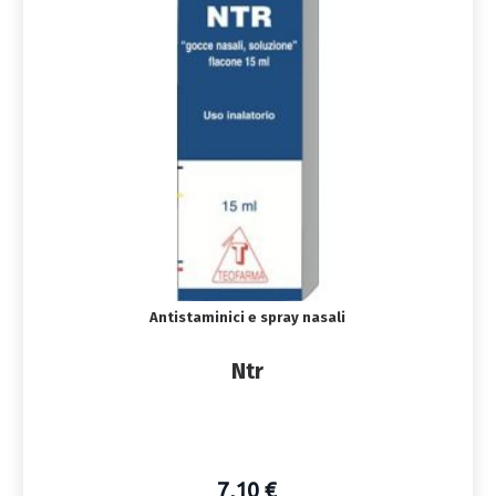
Antistaminici e spray nasali
Ntr
7,10 €