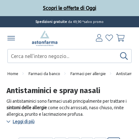
Scopri le offerte di Oggi
Spedizioni gratuite
da 49,90 *salvo promo
Home
Farmaci da banco
Farmaci per allergie
Antistaminici
Antistaminici e spray nasali
Gli antistaminici sono farmaci usati principalmente per trattare i
sintomi delle allergie
come occhi arrossati, naso chiuso, rinite
allergica, prurito e lacrimazione profusa.
Leggi di più
Il principio alla base dei farmaci antistaminici è il blocco
dell’istamina, sostanza rilasciata dal sistema immunitario quando
entra in contatto con gli allergeni che, agendo come mediatore