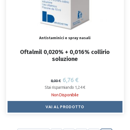
Antistaminici e spray nasali
Oftalmil 0,020% + 0,016% collirio
soluzione
6,76 €
8,00 €
Stai risparmiando 1,24 €
Non Disponibile
VAI AL PRODOTTO